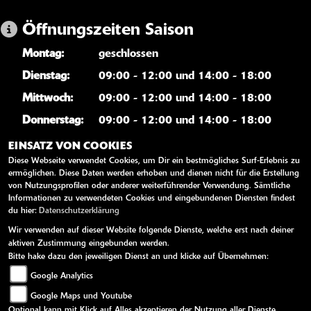
Öffnungszeiten Saison
Montag:
geschlossen
Dienstag:
09:00 - 12:00 und 14:00 - 18:00
Mittwoch:
09:00 - 12:00 und 14:00 - 18:00
Donnerstag:
09:00 - 12:00 und 14:00 - 18:00
Freitag:
09:00 - 12:00 und 14:00 - 18:00
EINSATZ VON COOKIES
Diese Webseite verwendet Cookies, um Dir ein bestmögliches Surf-Erlebnis zu
Samstag:
09:00 - 12:00
ermöglichen. Diese Daten werden erhoben und dienen nicht für die Erstellung
Sonntag:
geschlossen
von Nutzungsprofilen oder anderer weiterführender Verwendung. Sämtliche
Informationen zu verwendeten Cookies und eingebundenen Diensten findest
du hier:
Datenschutzerklärung
WEITERE LINKS
Wir verwenden auf dieser Website folgende Dienste, welche erst nach deiner
aktiven Zustimmung eingebunden werden.
Kawasaki News
Bitte hake dazu den jeweiligen Dienst an und klicke auf Übernehmen:
Google Analytics
Kawasaki Handbücher
Google Maps und Youtube
Kawasaki Bekleidung
Optional kann mit Klick auf Alles akzeptieren der Nutzung aller Dienste